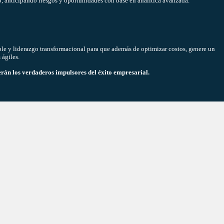
o, anticipando riesgos y oportunidades con base en analítica avanzada.
le y liderazgo transformacional para que además de optimizar costos, genere un
 ágiles.
serán los verdaderos impulsores del éxito empresarial.