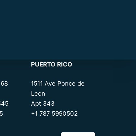
PUERTO RICO
– 68
1511 Ave Ponce de
Leon
545
Apt 343
5
+1 787 5990502
English