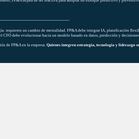
modelo, FP&A dejará de ser reactiva para adoptar un enfoque predictivo y preventiv
: requieren un cambio de mentalidad. FP&A debe integrar IA, planificación flexib
e; el CFO debe evolucionar hacia un modelo basado en datos, predicción y decisiones
lución de FP&A en la empresa.
Quienes integren estrategia, tecnología y liderazgo 