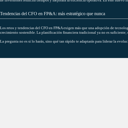
de inversiones reducirá tiempos y mejorará la eficiencia operativa. En este nuevo 
Tendencias del CFO en FP&A: más estratégico que nunca
Los retos y tendencias del CFO en FP&A exigen más que una adopción de tecnología
crecimiento sostenible. La planificación financiera tradicional ya no es suficient
La pregunta no es si lo harás, sino qué tan rápido te adaptarás para liderar la evo