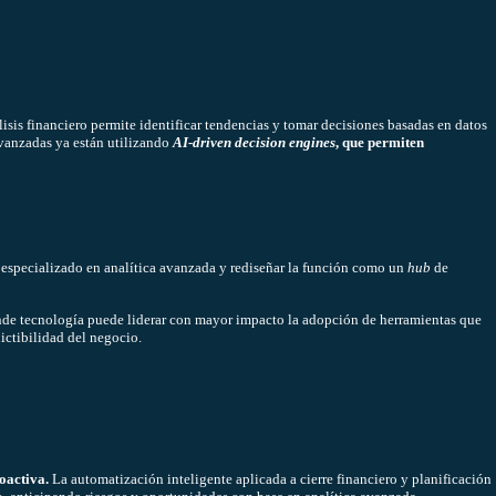
isis financiero permite identificar tendencias y tomar decisiones basadas en datos
avanzadas ya están utilizando
AI-driven decision engines
, que permiten
to especializado en analítica avanzada y rediseñar la función como un
hub
de
ende tecnología puede liderar con mayor impacto la adopción de herramientas que
dictibilidad del negocio.
oactiva.
La automatización inteligente aplicada a cierre financiero y planificación