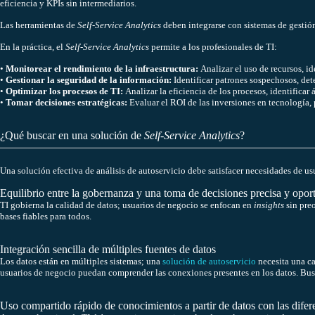
eficiencia y KPIs sin intermediarios.
Las herramientas de
Self-Service Analytics
deben integrarse con sistemas de gestió
En la práctica, el
Self-Service Analytics
permite a los profesionales de TI:
•
Monitorear el rendimiento de la infraestructura:
Analizar el uso de recursos, id
•
Gestionar la seguridad de la información:
Identificar patrones sospechosos, det
•
Optimizar los procesos de TI:
Analizar la eficiencia de los procesos, identificar 
•
Tomar decisiones estratégicas:
Evaluar el ROI de las inversiones en tecnología, p
¿Qué buscar en una solución de
Self-Service Analytics
?
Una solución efectiva de análisis de autoservicio debe satisfacer necesidades de us
Equilibrio entre la gobernanza y una toma de decisiones precisa y opor
TI gobierna la calidad de datos; usuarios de negocio se enfocan en
insights
sin preo
bases fiables para todos.
Integración sencilla de múltiples fuentes de datos
Los datos están en múltiples sistemas; una
solución de autoservicio
necesita una ca
usuarios de negocio puedan comprender las conexiones presentes en los datos. Busq
Uso compartido rápido de conocimientos a partir de datos con las difere