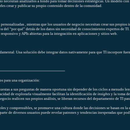
io necesitan analizarlos a fondo para tomar decisiones estratégicas. Un modelo con 
irles crear y publicar su propio contenido dentro de la comunidad.
 personalizadas , mientras que los usuarios de negocio necesitan crear sus propios i
va del “por qué” detrás de los datos sin necesidad de conocimientos expertos de TI.
esponsivo y APIs abiertas para la integración en aplicaciones y sitios web.
fundamental. Una solución debe integrar datos nativamente para que TI incorpore fuen
os para una organización:
puestas a sus preguntas de manera oportuna sin depender de los ciclos a menudo lent
pacidad de explorarla visualmente facilitan la identificación de
insights
y la toma de
 negocio realicen sus propios análisis, se liberan recursos del departamento de TI pa
ibles y comprensibles, se promueve una cultura donde las decisiones se basan en la e
 parte de diversos usuarios puede revelar patrones y tendencias inesperadas que po