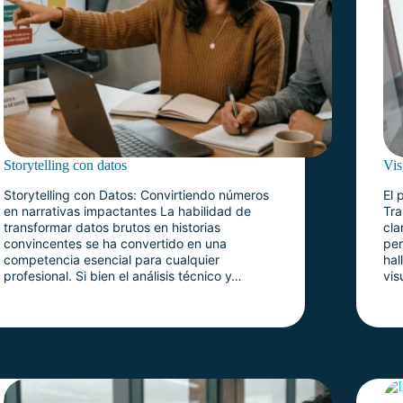
Storytelling con datos
Vis
Storytelling con Datos: Convirtiendo números
El 
en narrativas impactantes La habilidad de
Tra
transformar datos brutos en historias
cla
convincentes se ha convertido en una
per
competencia esencial para cualquier
hal
profesional. Si bien el análisis técnico y…
vis