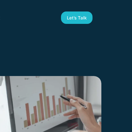
t
Let’s Talk