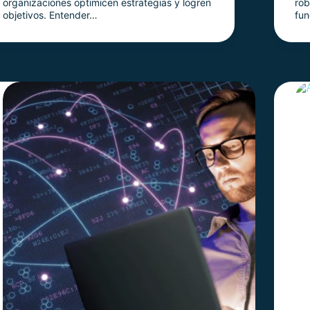
organizaciones optimicen estrategias y logren
rob
objetivos. Entender…
fu