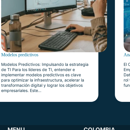
Modelos predictivos
Aná
Modelos Predictivos: Impulsando la estrategia
El 
de TI Para los líderes de TI, entender e
Emp
implementar modelos predictivos es clave
Dat
para optimizar la infraestructura, acelerar la
rol
transformación digital y lograr los objetivos
fun
empresariales. Este…
MENU
COLOMBIA